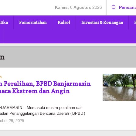
Kamis, 6 Agustus 2026
Pencari
itika
Pemerintahan
Kalsel
Investasi & Keuangan
an
n
 Peralihan, BPBD Banjarmasin
uaca Ekstrem dan Angin
ARMASIN – Memasuki musim peralihan dari
Badan Penanggulangan Bencana Daerah (BPBD)
oleh
ober 28, 2025
Pasto