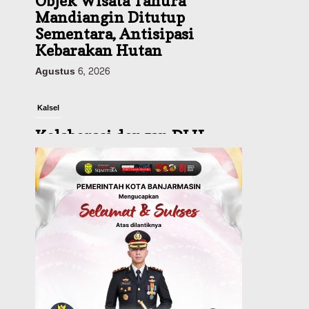
Kalsel
Kolaborasi dengan DLH
Kalsel, Komunitas Jurnalis
di Kalsel Lakukan
Penghijauan di Sungai
Rangas
Agustus 6, 2026
Headline
Pemerintahan
Sejumlah Lahan Pertanian
Alami Kekeringan Imbas
Kemaru, Stok Pangan di
Kalsel Aman?
Agustus 6, 2026
Advertorial
Pemkab Balangan