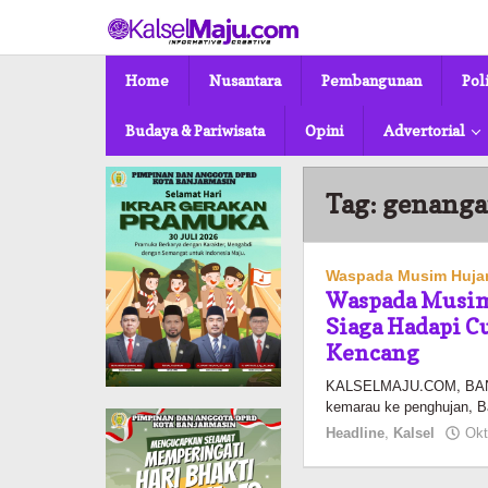
Lewati
ke
konten
Home
Nusantara
Pembangunan
Pol
Budaya & Pariwisata
Opini
Advertorial
Tag:
genang
Waspada Musim Huja
Waspada Musim
Siaga Hadapi C
Kencang
KALSELMAJU.COM, BANJ
kemarau ke penghujan, 
Headline
,
Kalsel
Okt