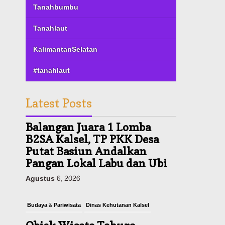
Tanahbumbu
Tanahlaut
KalimantanSelatan
#tanahlaut
Latest Posts
Budaya & Pariwisata
Dinas Kehutanan Kalsel
Objek Wisata Tahura
Mandiangin Ditutup
Sementara, Antisipasi
Kebarakan Hutan
Agustus 6, 2026