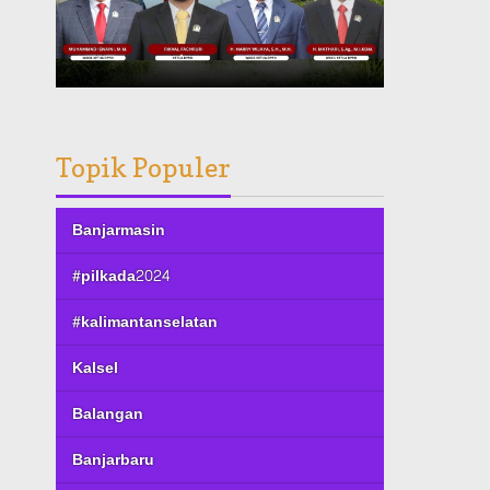
Topik Populer
Banjarmasin
#pilkada2024
#kalimantanselatan
Kalsel
Balangan
Banjarbaru