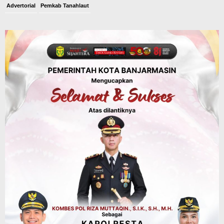
Advertorial
Pemkab Tanahlaut
Bupati Rahmat Buka Bupati Cup Basket
2026, Bidik Emas Porprov dan
Rencanakan Pindah Indoor 2027
Agustus 9, 2026
Sosial & Keagamaan
45 Pramuka Banjarmasin Berangkat ke
Jamnas XII Cibubur, Termasuk Dua
Peserta Berkebutuhan Khusus
Agustus 9, 2026
Headline
Kalsel
Green Action di Desa Sungairangas
Banjar, Ratusan Pohon Ditanam, Hampir
2 Ton Sampah Terkumpul dari