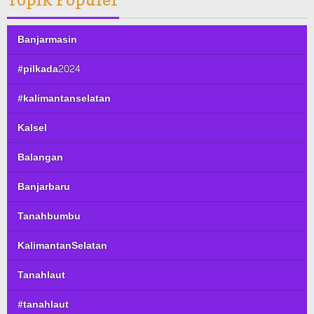
Banjarmasin
#pilkada2024
#kalimantanselatan
Kalsel
Balangan
Banjarbaru
Tanahbumbu
KalimantanSelatan
Tanahlaut
#tanahlaut