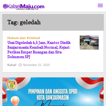
Lewati
ke
konten
Tag:
geledah
Hukum dan Kriminal
Usai Digeledah 4,5 Jam, Kantor Disdik
Banjarmasin Kembali Normal, Kejari
Periksa Empat Ruangan dan Sita
Dokumen SPJ
oleh
Kalsel
November 25, 2025
Pasto