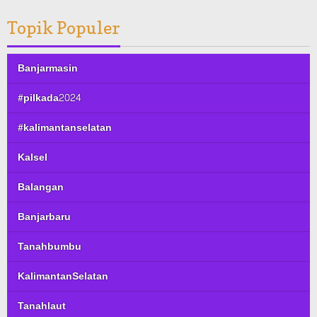
Topik Populer
Banjarmasin
#pilkada2024
#kalimantanselatan
Kalsel
Balangan
Banjarbaru
Tanahbumbu
KalimantanSelatan
Tanahlaut