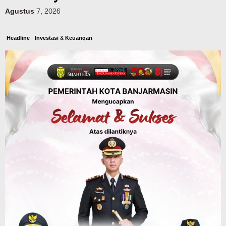
Agustus 7, 2026
Headline
Investasi & Keuangan
KUA-PPAS 2027 Banjarbaru Defisit 170
Miliar, Pendapatan 1,2 Triliun Belanja
1,37 Triliun, Tutup Kekurangan dari
SiLPA
Agustus 7, 2026
Kalsel
Operasi Sikat Intan 2026 Berakhir, Polda
Kalsel Amankan Ribuan Miras Hingga
Beberapa Tuak
Agustus 7, 2026
Pemerintahan
Sosial & Keagamaan