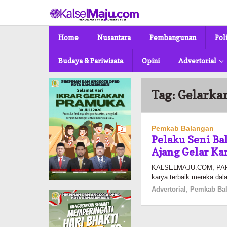
Lewati
ke
konten
Home
Nusantara
Pembangunan
Pol
Budaya & Pariwisata
Opini
Advertorial
Tag:
Gelarka
Pemkab Balangan
Pelaku Seni Ba
Ajang Gelar Ka
KALSELMAJU.COM, PARIN
karya terbaik mereka da
Advertorial
,
Pemkab Ba