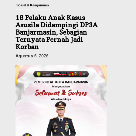
Sosial & Keagamaan
16 Pelaku Anak Kasus
Asusila Didampingi DP3A
Banjarmasin, Sebagian
Ternyata Pernah Jadi
Korban
Agustus 6, 2026
Dinas PUPR Kalsel
Pembangunan
Tindak Lanjut
Pascakecelakaan Maut,
Pemerintah Janji
Tingkatkan Fasilitas
Keselamatan Jalan
Alternatif Banjarbaru–
Batulicin