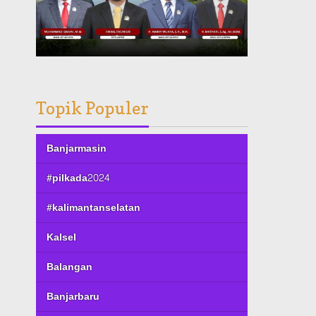
Topik Populer
Banjarmasin
#pilkada2024
#kalimantanselatan
Kalsel
Balangan
Banjarbaru