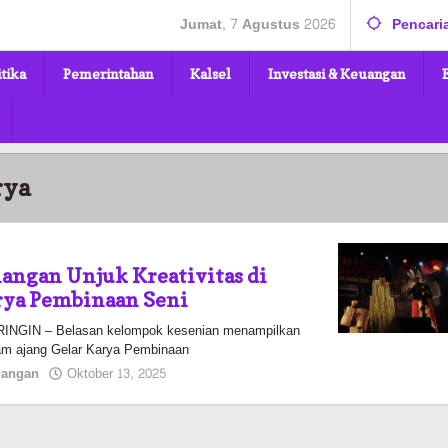
Jumat, 7 Agustus 2026
Pencari
itika
Pemerintahan
Kalsel
Investasi & Keuangan
rya
langan Unjuk Kreativitas di
rya Pembinaan Seni
GIN – Belasan kelompok kesenian menampilkan
lam ajang Gelar Karya Pembinaan
oleh
langan
Oktober 13, 2025
Pasto