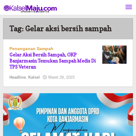
Lewati
ke
konten
Tag:
Gelar aksi bersih sampah
Penanganan Sampah
Gelar Aksi Bersih Sampah, OKP
Banjarmasin Temukan Sampah Medis Di
TPS Veteran
oleh
Headline
,
Kalsel
Maret 29, 2025
Pasto