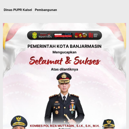
Dinas PUPR Kalsel
Pembangunan
Tindak Lanjut Pascakecelakaan Maut,
Pemerintah Janji Tingkatkan Fasilitas
Keselamatan Jalan Alternatif
Banjarbaru–Batulicin
Agustus 6, 2026
Dinas Kehutanan Kalsel
Tahura Sultan Adam Sempat Alami
Kebakaran Lahan, Api Berhasil
Dipadamkan, Kadishut Kalsel
Memimpin Langsung Aksi di Lapangan
Agustus 6, 2026
Advertorial
Pemkab Balangan