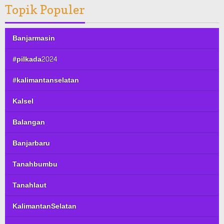
Topik Populer
Banjarmasin
#pilkada2024
#kalimantanselatan
Kalsel
Balangan
Banjarbaru
Tanahbumbu
Tanahlaut
KalimantanSelatan