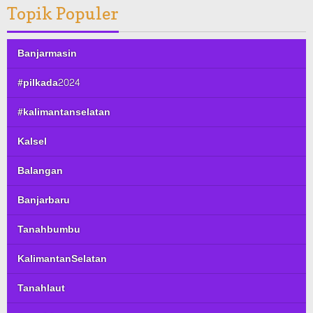
Topik Populer
Banjarmasin
#pilkada2024
#kalimantanselatan
Kalsel
Balangan
Banjarbaru
Tanahbumbu
KalimantanSelatan
Tanahlaut