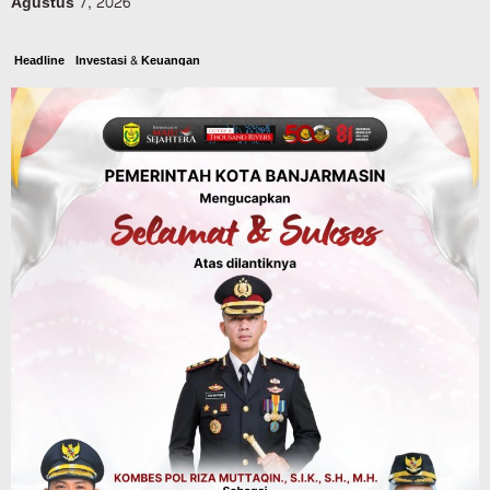
Agustus 7, 2026
Headline
Investasi & Keuangan
KUA-PPAS 2027 Banjarbaru Defisit 170
Miliar, Pendapatan 1,2 Triliun Belanja
1,37 Triliun, Tutup Kekurangan dari
SiLPA
Agustus 7, 2026
Kalsel
Operasi Sikat Intan 2026 Berakhir, Polda
Kalsel Amankan Ribuan Miras Hingga
Beberapa Tuak
Agustus 7, 2026
Pemerintahan
Sosial & Keagamaan