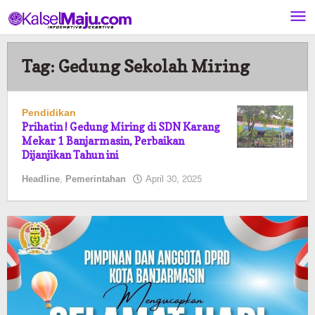
Lewati
ke
konten
Tag:
Gedung Sekolah Miring
Pendidikan
Prihatin ! Gedung Miring di SDN Karang
Mekar 1 Banjarmasin, Perbaikan
Dijanjikan Tahun ini
oleh
Headline
,
Pemerintahan
April 30, 2025
Pasto