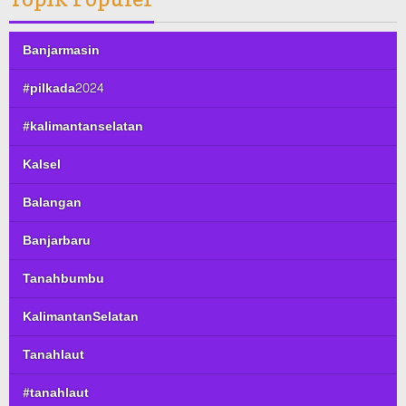
Banjarmasin
#pilkada2024
#kalimantanselatan
Kalsel
Balangan
Banjarbaru
Tanahbumbu
KalimantanSelatan
Tanahlaut
#tanahlaut