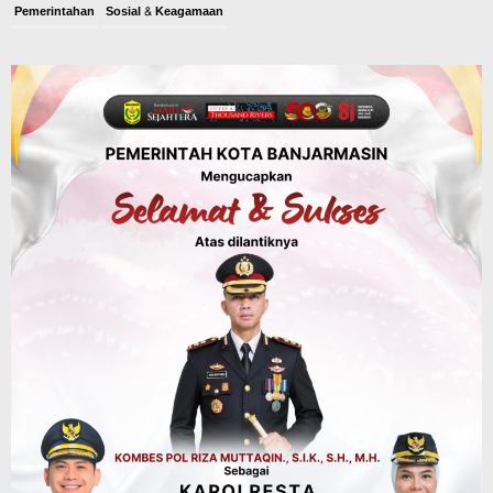
Pemerintahan
Sosial & Keagamaan
Banjarmasin Pilot Project Perlinsos
Digital, Target 30 Persen IKD Masih
Jauh, Komisi II DPR Turun Tangan
Agustus 7, 2026
Dinas PUPR Kalsel
Headline
Pembangunan
Jalan Veteran Km 5,5 Sungai Lulut
Dibuka Pasca Retak dan Amblas,
Angkutan Bertonase 6 Ton Lebih Tak
Diperbolehkan Melintas
Agustus 7, 2026
Headline
Panaskan Kembali Arena Panjat Tebing,
FPTI Banjarmasin Siapkan Sirkuit se-