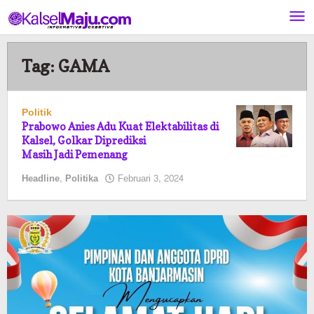
Lewati
ke
konten
Tag:
GAMA
Politik
Prabowo Anies Adu Kuat Elektabilitas di
Kalsel, Golkar Diprediksi
Masih Jadi Pemenang
oleh
Headline
,
Politika
Februari 3, 2024
elsa
pratiwi