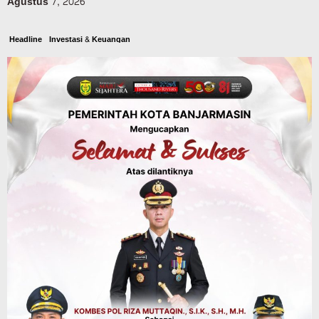
Agustus 7, 2026
Headline
Investasi & Keuangan
KUA-PPAS 2027 Banjarbaru Defisit 170
Miliar, Pendapatan 1,2 Triliun Belanja
1,37 Triliun, Tutup Kekurangan dari
SiLPA
Agustus 7, 2026
Kalsel
Operasi Sikat Intan 2026 Berakhir, Polda
Kalsel Amankan Ribuan Miras Hingga
Beberapa Tuak
Agustus 7, 2026
Pemerintahan
Sosial & Keagamaan