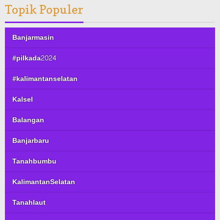
Topik Populer
Banjarmasin
#pilkada2024
#kalimantanselatan
Kalsel
Balangan
Banjarbaru
Tanahbumbu
KalimantanSelatan
Tanahlaut