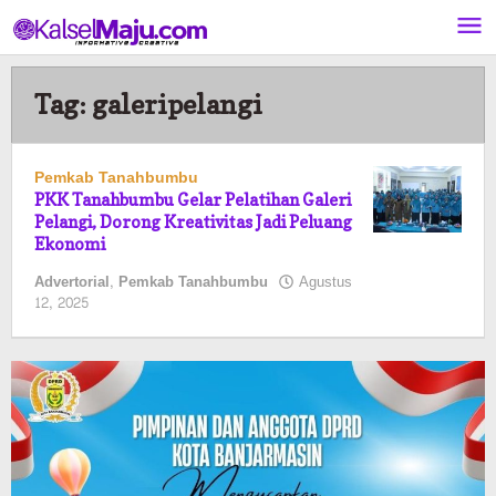
Lewati
ke
konten
Tag:
galeripelangi
Pemkab Tanahbumbu
PKK Tanahbumbu Gelar Pelatihan Galeri
Pelangi, Dorong Kreativitas Jadi Peluang
Ekonomi
Advertorial
,
Pemkab Tanahbumbu
Agustus
oleh
12, 2025
Pasto