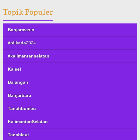
Topik Populer
Banjarmasin
#pilkada2024
#kalimantanselatan
Kalsel
Balangan
Banjarbaru
Tanahbumbu
KalimantanSelatan
Tanahlaut