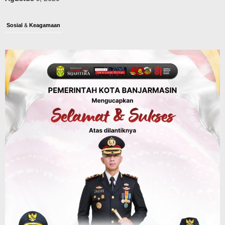
Sosial & Keagamaan
45 Pramuka Banjarmasin Berangkat ke
Jamnas XII Cibubur, Termasuk Dua
Peserta Berkebutuhan Khusus
Agustus 9, 2026
Budaya & Pariwisata
Bunda PAUD Banjarmasin Ajak Anak
Belajar Sambil Lihat Satwa, Jelajah
Literasi di Taman Jahri Saleh
Agustus 9, 2026
Advertorial
Pemkab Balangan
28 Pelajar Halong Balangan Jalani