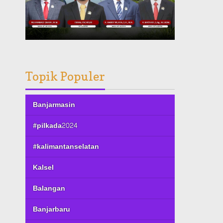
Topik Populer
Banjarmasin
#pilkada2024
#kalimantanselatan
Kalsel
Balangan
Banjarbaru