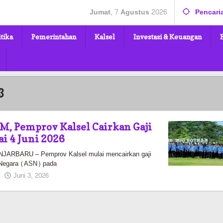
Jumat, 7 Agustus 2026
Pencari
itika
Pemerintahan
Kalsel
Investasi & Keuangan
3
M, Pemprov Kalsel Cairkan Gaji
i 4 Juni 2026
RBARU – Pemprov Kalsel mulai mencairkan gaji
l Negara (ASN) pada
oleh
Juni 3, 2026
Kalselmaju
Pimred