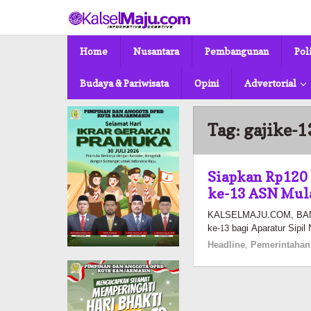
Lewati
ke
konten
Home
Nusantara
Pembangunan
Pol
Budaya & Pariwisata
Opini
Advertorial
Tag:
gajike-1
Siapkan Rp120 
ke-13 ASN Mula
KALSELMAJU.COM, BANJA
ke-13 bagi Aparatur Sipi
Headline
,
Pemerintahan