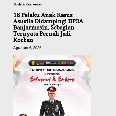
Sosial & Keagamaan
16 Pelaku Anak Kasus
Asusila Didampingi DP3A
Banjarmasin, Sebagian
Ternyata Pernah Jadi
Korban
Agustus 6, 2026
Dinas PUPR Kalsel
Pembangunan
Tindak Lanjut
Pascakecelakaan Maut,
Pemerintah Janji
Tingkatkan Fasilitas
Keselamatan Jalan
Alternatif Banjarbaru–
Batulicin