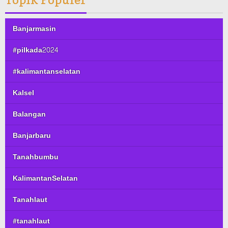
Banjarmasin
#pilkada2024
#kalimantanselatan
Kalsel
Balangan
Banjarbaru
Tanahbumbu
KalimantanSelatan
Tanahlaut
#tanahlaut