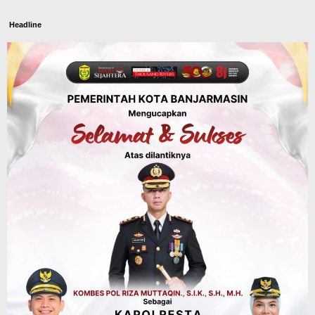
Headline
Panaskan Kembali Arena Panjat Tebing,
FPTI Banjarmasin Siapkan Sirkuit se-
Kalsel
Agustus 8, 2026
Sosial & Keagamaan
Hari Pramuka ke-65, Kwarcab
Banjarmasin Ziarah ke Makam Pangeran
Antasari dan Gelar Ulang Janji
Agustus 8, 2026
Advertorial
Dinas Kehutanan Kalsel
Api Sempat Berkobar, Karhutla di
Tahura Sultan Adam Berhasil