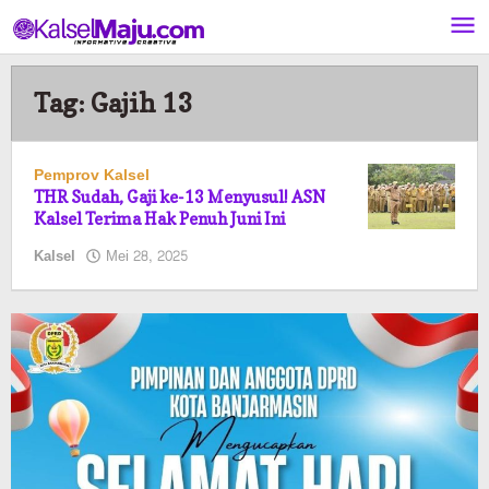
Lewati
ke
konten
Tag:
Gajih 13
Pemprov Kalsel
THR Sudah, Gaji ke-13 Menyusul! ASN
Kalsel Terima Hak Penuh Juni Ini
oleh
Kalsel
Mei 28, 2025
Pasto