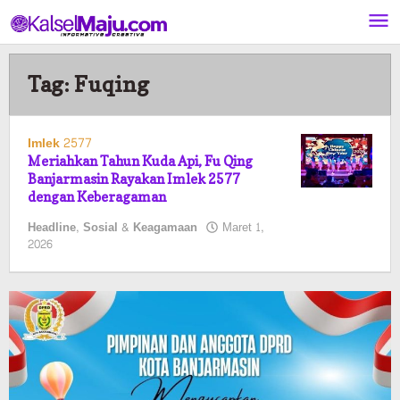
Lewati
ke
konten
Tag:
Fuqing
Imlek 2577
Meriahkan Tahun Kuda Api, Fu Qing
Banjarmasin Rayakan Imlek 2577
dengan Keberagaman
Headline
,
Sosial & Keagamaan
Maret 1,
oleh
2026
Pasto