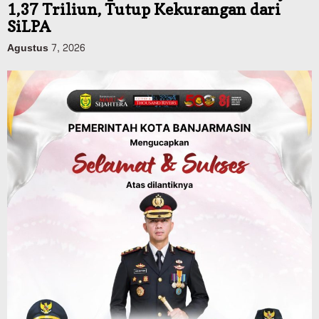
Agustus 7, 2026
Kalsel
Operasi Sikat Intan 2026 Berakhir, Polda
Kalsel Amankan Ribuan Miras Hingga
Beberapa Tuak
Agustus 7, 2026
Pemerintahan
Sosial & Keagamaan
Banjarmasin Pilot Project Perlinsos
Digital, Target 30 Persen IKD Masih
Jauh, Komisi II DPR Turun Tangan
Agustus 7, 2026
Dinas PUPR Kalsel
Headline
Pembangunan