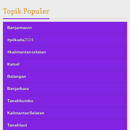
Topik Populer
Banjarmasin
#pilkada2024
#kalimantanselatan
Kalsel
Balangan
Banjarbaru
Tanahbumbu
KalimantanSelatan
Tanahlaut