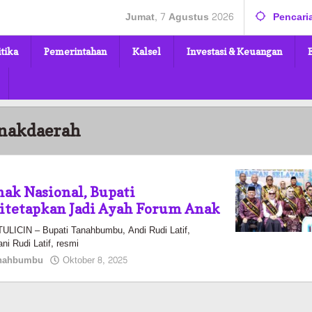
Jumat, 7 Agustus 2026
Pencari
itika
Pemerintahan
Kalsel
Investasi & Keuangan
nakdaerah
ak Nasional, Bupati
tetapkan Jadi Ayah Forum Anak
CIN – Bupati Tanahbumbu, Andi Rudi Latif,
ni Rudi Latif, resmi
oleh
nahbumbu
Oktober 8, 2025
Pasto