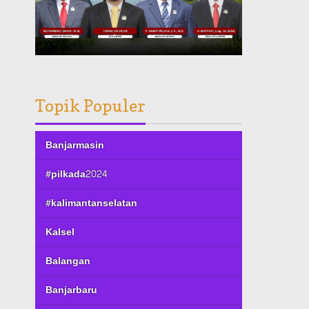
Topik Populer
Banjarmasin
#pilkada2024
#kalimantanselatan
Kalsel
Balangan
Banjarbaru