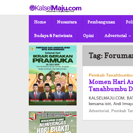
Lewati
ke
konten
Home
Nusantara
Pembangunan
Pol
Budaya & Pariwisata
Opini
Advertorial
Tag:
Foruma
Pemkab Tanahbumbu
Momen Hari An
Tanahbumbu Di
KALSELMAJU.COM, BATULI
bersama istri, Andi Irmaya
Advertorial
,
Pemkab Ta