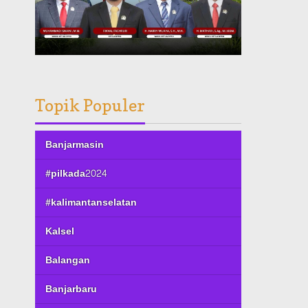
Topik Populer
Banjarmasin
#pilkada2024
#kalimantanselatan
Kalsel
Balangan
Banjarbaru