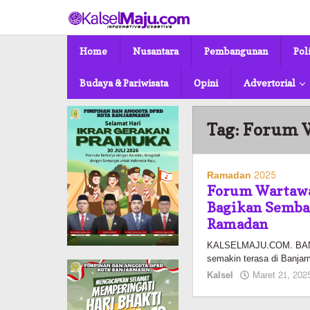
Lewati
ke
konten
Home
Nusantara
Pembangunan
Pol
Budaya & Pariwisata
Opini
Advertorial
Tag:
Forum 
Ramadan 2025
Forum Wartawa
Bagikan Semba
Ramadan
KALSELMAJU.COM. BANJ
semakin terasa di Banjar
Kalsel
Maret 21, 202