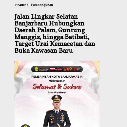
Headline
Pembangunan
Jalan Lingkar Selatan
Banjarbaru Hubungkan
Daerah Palam, Guntung
Manggis, hingga Batibati,
Target Urai Kemacetan dan
Buka Kawasan Baru
Agustus 8, 2026
Headline
Panaskan Kembali Arena
Panjat Tebing, FPTI
Banjarmasin Siapkan
Sirkuit se-Kalsel
Agustus 8, 2026