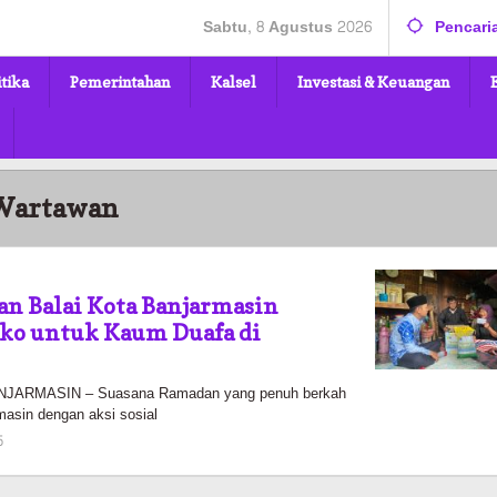
Sabtu, 8 Agustus 2026
Pencari
itika
Pemerintahan
Kalsel
Investasi & Keuangan
Wartawan
n Balai Kota Banjarmasin
ko untuk Kaum Duafa di
ARMASIN – Suasana Ramadan yang penuh berkah
masin dengan aksi sosial
oleh
5
Pasto