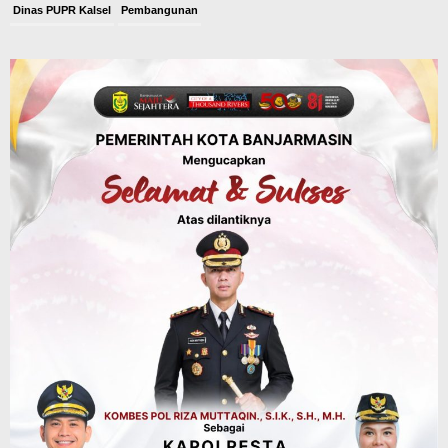
Agustus 6, 2026
Dinas Kehutanan Kalsel
Tahura Sultan Adam Sempat Alami
Kebakaran Lahan, Api Berhasil
Dipadamkan, Kadishut Kalsel
Memimpin Langsung Aksi di Lapangan
Agustus 6, 2026
Advertorial
Pemkab Balangan
Silaturahmi ke DPRD Balangan, Kapolres
AKBP Arif Mansyur Perkuat Koordinasi
Keamanan Daerah
Agustus 6, 2026
Advertorial
Pemkab Balangan