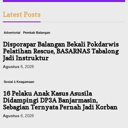
Disporapar Balangan Bekali Pokdarwis
Latest Posts
Pelatihan Rescue, BASARNAS Tabalong
Jadi Instruktur
Agustus 6, 2026
Sosial & Keagamaan
16 Pelaku Anak Kasus Asusila
Didampingi DP3A Banjarmasin,
Sebagian Ternyata Pernah Jadi Korban
Agustus 6, 2026
Dinas PUPR Kalsel
Pembangunan
Tindak Lanjut Pascakecelakaan Maut,
Pemerintah Janji Tingkatkan Fasilitas
Keselamatan Jalan Alternatif
Banjarbaru–Batulicin