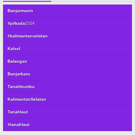
Banjarmasin
#pilkada2024
#kalimantanselatan
Kalsel
Balangan
Banjarbaru
Tanahbumbu
KalimantanSelatan
Tanahlaut
#tanahlaut