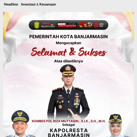
Headline
Investasi & Keuangan
KUA-PPAS 2027 Banjarbaru Defisit 170
Miliar, Pendapatan 1,2 Triliun Belanja
1,37 Triliun, Tutup Kekurangan dari
SiLPA
Agustus 7, 2026
Kalsel
Operasi Sikat Intan 2026 Berakhir, Polda
Kalsel Amankan Ribuan Miras Hingga
Beberapa Tuak
Agustus 7, 2026
Pemerintahan
Sosial & Keagamaan
Banjarmasin Pilot Project Perlinsos
Digital, Target 30 Persen IKD Masih