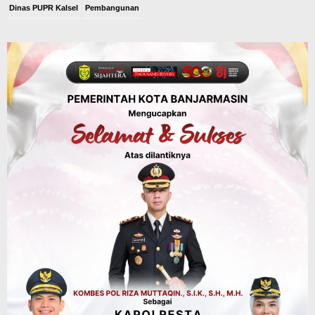
Dinas PUPR Kalsel
Pembangunan
Tindak Lanjut Pascakecelakaan Maut,
Pemerintah Janji Tingkatkan Fasilitas
Keselamatan Jalan Alternatif
Banjarbaru–Batulicin
Agustus 6, 2026
Dinas Kehutanan Kalsel
Tahura Sultan Adam Sempat Alami
Kebakaran Lahan, Api Berhasil
Dipadamkan, Kadishut Kalsel
Memimpin Langsung Aksi di Lapangan
Agustus 6, 2026
Advertorial
Pemkab Balangan
Silaturahmi ke DPRD Balangan, Kapolres