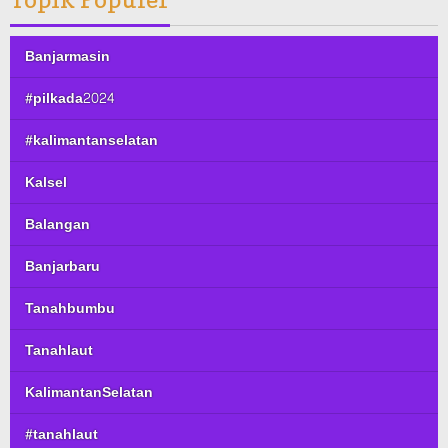
Banjarmasin
#pilkada2024
#kalimantanselatan
Kalsel
Balangan
Banjarbaru
Tanahbumbu
Tanahlaut
KalimantanSelatan
#tanahlaut