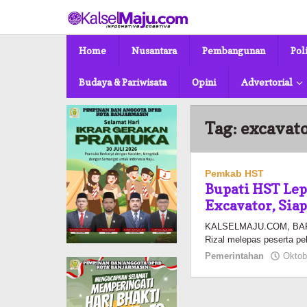
Lewati
ke
konten
Home
Nusantara
Pembangunan
Pol
Budaya & Pariwisata
Opini
Advertorial
Tag:
excavat
Pemkab HST
Bupati HST Lep
Excavator, Si
KALSELMAJU.COM, BARAB
Rizal melepas peserta pe
Pemerintahan
Oktob