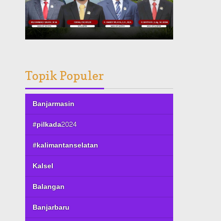
Topik Populer
Banjarmasin
#pilkada2024
#kalimantanselatan
Kalsel
Balangan
Banjarbaru