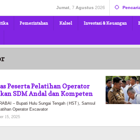
Jumat, 7 Agustus 2026
Pencari
itika
Pemerintahan
Kalsel
Investasi & Keuangan
or
as Peserta Pelatihan Operator
apkan SDM Andal dan Kompeten
AI – Bupati Hulu Sungai Tengah (HST), Samsul
latihan Operator Excavator
oleh
er 15, 2025
Pasto