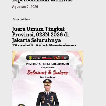
Pemerintahan
Juara Umum Tingkat
Provinsi, 02SN 2026 di
Jakarta Seluruhnya
Diwakili Atlet Banjarbaru
Agustus 7, 2026
Headline
Investasi & Keuangan
KUA-PPAS 2027 Banjarbaru
Defisit 170 Miliar,
Pendapatan 1,2 Triliun
Belanja 1,37 Triliun, Tutup
Kekurangan dari SiLPA
Agustus 7, 2026