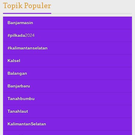
Topik Populer
Banjarmasin
#pilkada2024
#kalimantanselatan
Kalsel
Balangan
Banjarbaru
Tanahbumbu
Tanahlaut
KalimantanSelatan