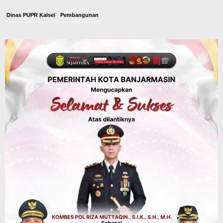
Dinas PUPR Kalsel
Pembangunan
Tindak Lanjut Pascakecelakaan Maut,
Pemerintah Janji Tingkatkan Fasilitas
Keselamatan Jalan Alternatif
Banjarbaru–Batulicin
Agustus 6, 2026
Dinas Kehutanan Kalsel
Tahura Sultan Adam Sempat Alami
Kebakaran Lahan, Api Berhasil
Dipadamkan, Kadishut Kalsel
Memimpin Langsung Aksi di Lapangan
Agustus 6, 2026
Advertorial
Pemkab Balangan