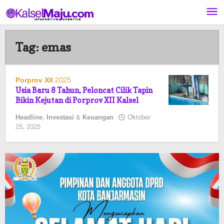
Lewati
ke
konten
Tag:
emas
Porprov XII 2025
Usia Baru 8 Tahun, Peloncat Cilik Tapin
Bikin Kejutan di Porprov XII Kalsel
Headline
,
Investasi & Keuangan
Oktober
oleh
25, 2025
Pasto