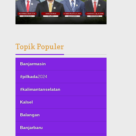
Topik Populer
Banjarmasin
#pilkada2024
#kalimantanselatan
Kalsel
Balangan
Banjarbaru