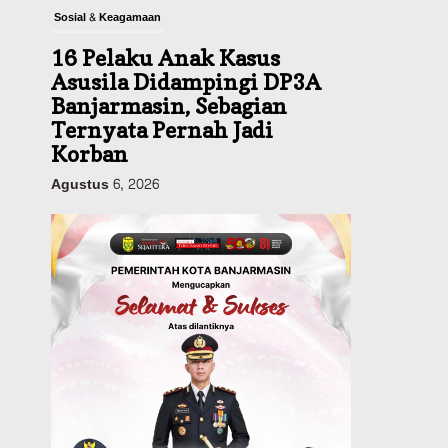
Sosial & Keagamaan
16 Pelaku Anak Kasus
Asusila Didampingi DP3A
Banjarmasin, Sebagian
Ternyata Pernah Jadi
Korban
Agustus 6, 2026
Dinas PUPR Kalsel
Pembangunan
Tindak Lanjut
Pascakecelakaan Maut,
Pemerintah Janji
Tingkatkan Fasilitas
Keselamatan Jalan
Alternatif Banjarbaru–
Batulicin