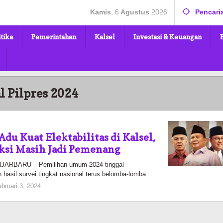
Kamis, 6 Agustus 2026
Pencari
itika
Pemerintahan
Kalsel
Investasi & Keuangan
l Pilpres 2024
du Kuat Elektabilitas di Kalsel,
ksi Masih Jadi Pemenang
RBARU – Pemilihan umum 2024 tinggal
 hasil survei tingkat nasional terus belomba-lomba
oleh
ebruari 3, 2024
elsa
pratiwi