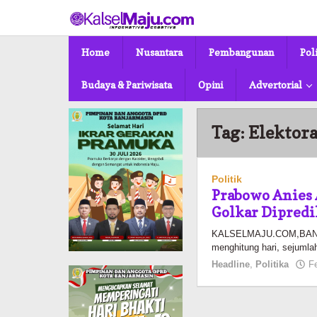
Lewati
ke
konten
Home
Nusantara
Pembangunan
Pol
Budaya & Pariwisata
Opini
Advertorial
Tag:
Elektora
Politik
Prabowo Anies A
Golkar Dipredi
KALSELMAJU.COM,BANJA
menghitung hari, sejumlah
Headline
,
Politika
F