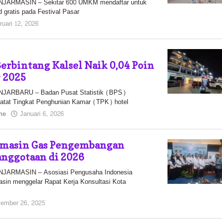
ARMASIN – Sekitar 600 UMKM mendaftar untuk
gratis pada Festival Pasar
oleh
ruari 12, 2026
Pasto
erbintang Kalsel Naik 0,04 Poin
 2025
ARBARU – Badan Pusat Statistik (BPS)
atat Tingkat Penghunian Kamar (TPK) hotel
oleh
ne
Januari 6, 2026
Pasto
masin Gas Pengembangan
ggotaan di 2026
ARMASIN – Asosiasi Pengusaha Indonesia
in menggelar Rapat Kerja Konsultasi Kota
oleh
ember 26, 2025
Pasto