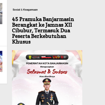
Sosial & Keagamaan
45 Pramuka Banjarmasin
Berangkat ke Jamnas XII
Cibubur, Termasuk Dua
Peserta Berkebutuhan
Khusus
Agustus 9, 2026
Budaya & Pariwisata
Bunda PAUD Banjarmasin
Ajak Anak Belajar Sambil
Lihat Satwa, Jelajah Literasi
di Taman Jahri Saleh
Agustus 9, 2026