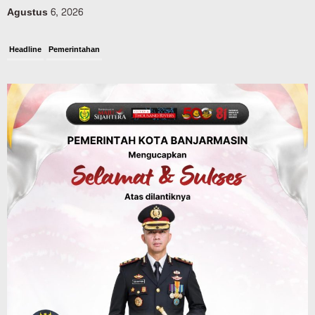
Agustus 6, 2026
Headline
Pemerintahan
Sejumlah Lahan Pertanian Alami
Kekeringan Imbas Kemaru, Stok Pangan
di Kalsel Aman?
Agustus 6, 2026
Advertorial
Pemkab Balangan
Sambut HUT RI ke-81, Balangan Gelar
Turnamen Mini Soccer Piala Bupati Cup,
Berlangsung hingga 15 Agustus
Agustus 6, 2026
Advertorial
Pemkab Balangan