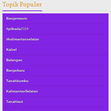
Topik Populer
Banjarmasin
#pilkada2024
#kalimantanselatan
Kalsel
Balangan
Banjarbaru
Tanahbumbu
KalimantanSelatan
Tanahlaut