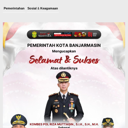
Pemerintahan
Sosial & Keagamaan
Banjarmasin Pilot Project Perlinsos
Digital, Target 30 Persen IKD Masih
Jauh, Komisi II DPR Turun Tangan
Agustus 7, 2026
Dinas PUPR Kalsel
Headline
Pembangunan
Jalan Veteran Km 5,5 Sungai Lulut
Dibuka Pasca Retak dan Amblas,
Angkutan Bertonase 6 Ton Lebih Tak
Diperbolehkan Melintas
Agustus 7, 2026
Headline
Panaskan Kembali Arena Panjat Tebing,