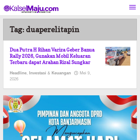
Lewati
ke
konten
Tag:
duaperelitapin
Dua Putra H Rihan Variza Geber Banua
Rally 2026, Gunakan Mobil Keluaran
Terbaru dapat Arahan Rizal Sungkar
Headline
,
Investasi & Keuangan
Mei 9,
oleh
2026
Kalselmaju
Pimred