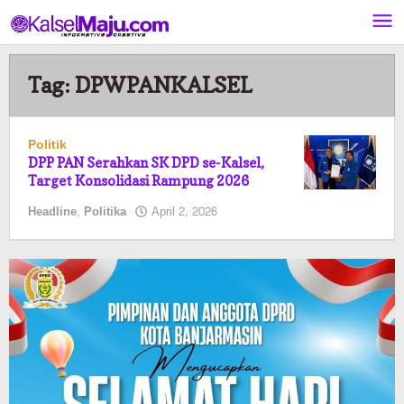
Lewati
ke
konten
Tag:
DPWPANKALSEL
Politik
DPP PAN Serahkan SK DPD se-Kalsel,
Target Konsolidasi Rampung 2026
oleh
Headline
,
Politika
April 2, 2026
Pasto