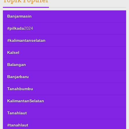
Banjarmasin
#pilkada2024
#kalimantanselatan
Kalsel
Balangan
Banjarbaru
Tanahbumbu
KalimantanSelatan
Tanahlaut
#tanahlaut