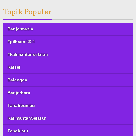
Topik Populer
Banjarmasin
#pilkada2024
#kalimantanselatan
Kalsel
Balangan
Banjarbaru
Tanahbumbu
KalimantanSelatan
Tanahlaut