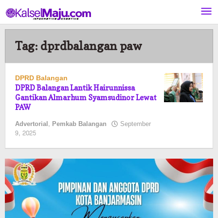
Lewati
ke
konten
Tag:
dprdbalangan paw
DPRD Balangan
DPRD Balangan Lantik Hairunnissa
Gantikan Almarhum Syamsudinor Lewat
PAW
Advertorial
,
Pemkab Balangan
September
oleh
9, 2025
Pasto