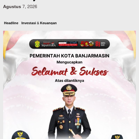
Agustus 7, 2026
Headline
Investasi & Keuangan
KUA-PPAS 2027 Banjarbaru Defisit 170
Miliar, Pendapatan 1,2 Triliun Belanja
1,37 Triliun, Tutup Kekurangan dari
SiLPA
Agustus 7, 2026
Kalsel
Operasi Sikat Intan 2026 Berakhir, Polda
Kalsel Amankan Ribuan Miras Hingga
Beberapa Tuak
Agustus 7, 2026
Pemerintahan
Sosial & Keagamaan