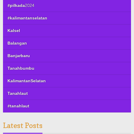
#pilkada2024
#kalimantanselatan
Kalsel
Balangan
Banjarbaru
Tanahbumbu
KalimantanSelatan
Tanahlaut
#tanahlaut
Latest Posts