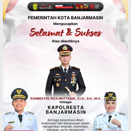
FPTI Banjarmasin Siapkan Sirkuit se-
Kalsel
Agustus 8, 2026
Sosial & Keagamaan
Hari Pramuka ke-65, Kwarcab
Banjarmasin Ziarah ke Makam Pangeran
Antasari dan Gelar Ulang Janji
Agustus 8, 2026
Advertorial
Dinas Kehutanan Kalsel
Api Sempat Berkobar, Karhutla di
Tahura Sultan Adam Berhasil
Dikendalikan
Agustus 8, 2026