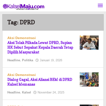
Lewati
ke
konten
Tag:
DPRD
Aksi Demonstrasi
Aksi Tolak Pilkada Lewat DPRD, Supian
HK Sebut Sepakat Kepala Daerah Tetap
Dipilih Masyarakat
oleh
Headline
,
Politika
Januari 19, 2026
Pasto
Aksi Demonstrasi
Dialog Gagal, Aksi Aliansi BEM di DPRD
Kalsel Memanas
oleh
Headline
,
Kalsel
November 24, 2025
Pasto