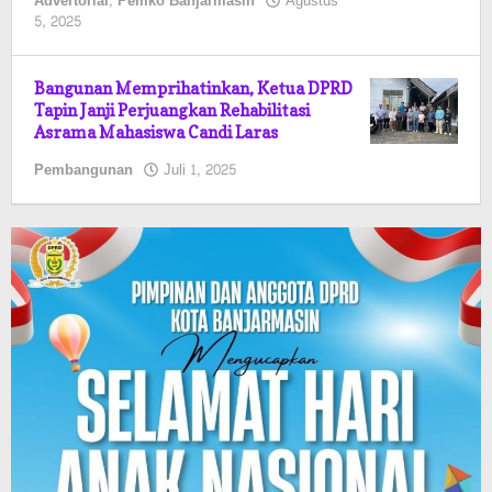
Advertorial
,
Pemko Banjarmasin
Agustus
oleh
5, 2025
Pasto
Bangunan Memprihatinkan, Ketua DPRD
Tapin Janji Perjuangkan Rehabilitasi
Asrama Mahasiswa Candi Laras
oleh
Pembangunan
Juli 1, 2025
Pasto