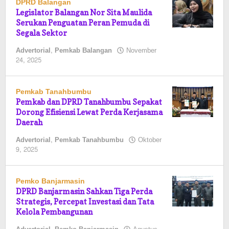
DPRD Balangan
Legislator Balangan Nor Sita Maulida
Serukan Penguatan Peran Pemuda di
Segala Sektor
Advertorial
,
Pemkab Balangan
November
oleh
24, 2025
Pasto
Pemkab Tanahbumbu
Pemkab dan DPRD Tanahbumbu Sepakat
Dorong Efisiensi Lewat Perda Kerjasama
Daerah
Advertorial
,
Pemkab Tanahbumbu
Oktober
oleh
9, 2025
Pasto
Pemko Banjarmasin
DPRD Banjarmasin Sahkan Tiga Perda
Strategis, Percepat Investasi dan Tata
Kelola Pembangunan