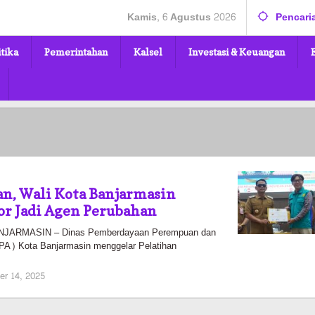
Kamis, 6 Agustus 2026
Pencari
itika
Pemerintahan
Kalsel
Investasi & Keuangan
n, Wali Kota Banjarmasin
or Jadi Agen Perubahan
ARMASIN – Dinas Pemberdayaan Perempuan dan
A) Kota Banjarmasin menggelar Pelatihan
oleh
er 14, 2025
Pasto