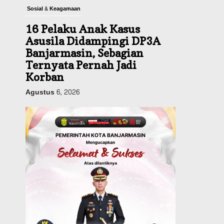
Sosial & Keagamaan
16 Pelaku Anak Kasus
Asusila Didampingi DP3A
Banjarmasin, Sebagian
Ternyata Pernah Jadi
Korban
Agustus 6, 2026
Dinas PUPR Kalsel
Pembangunan
Tindak Lanjut
Pascakecelakaan Maut,
Pemerintah Janji
Tingkatkan Fasilitas
Keselamatan Jalan
Alternatif Banjarbaru–
Batulicin