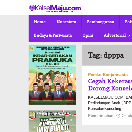
Lewati
ke
konten
Home
Nusantara
Pembangunan
Pol
Budaya & Pariwisata
Opini
Advertorial
Tag:
dpppa
Pemko Banjarmasin
Cegah Kekerasa
Dorong Konsel
KALSELMAJU.COM, BANJ
Perlindungan Anak (DPPP
Konselor/Konseling
Pemerintahan
Oktob