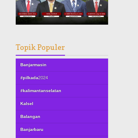
Topik Populer
Banjarmasin
#pilkada2024
#kalimantanselatan
Kalsel
Balangan
Banjarbaru