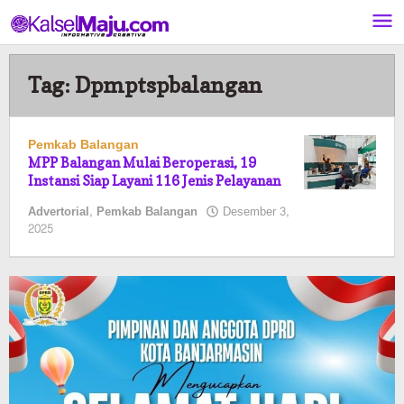
Lewati
ke
konten
Tag:
Dpmptspbalangan
Pemkab Balangan
MPP Balangan Mulai Beroperasi, 19
Instansi Siap Layani 116 Jenis Pelayanan
Advertorial
,
Pemkab Balangan
Desember 3,
oleh
2025
Pasto