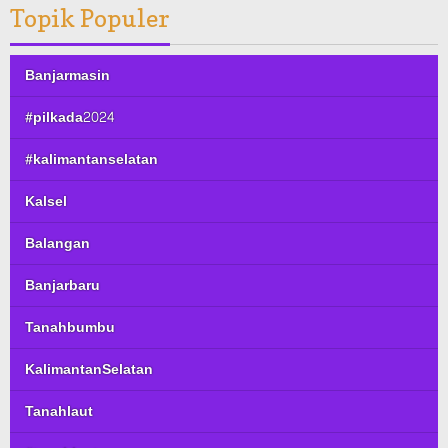
Topik Populer
Banjarmasin
#pilkada2024
#kalimantanselatan
Kalsel
Balangan
Banjarbaru
Tanahbumbu
KalimantanSelatan
Tanahlaut