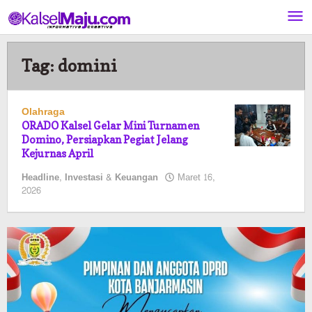
Lewati
ke
konten
Tag:
domini
Olahraga
ORADO Kalsel Gelar Mini Turnamen
Domino, Persiapkan Pegiat Jelang
Kejurnas April
Headline
,
Investasi & Keuangan
Maret 16,
oleh
2026
Pasto