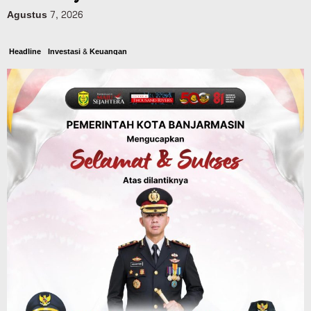
Agustus 7, 2026
Headline
Investasi & Keuangan
KUA-PPAS 2027 Banjarbaru Defisit 170
Miliar, Pendapatan 1,2 Triliun Belanja
1,37 Triliun, Tutup Kekurangan dari
SiLPA
Agustus 7, 2026
Kalsel
Operasi Sikat Intan 2026 Berakhir, Polda
Kalsel Amankan Ribuan Miras Hingga
Beberapa Tuak
Agustus 7, 2026
Pemerintahan
Sosial & Keagamaan