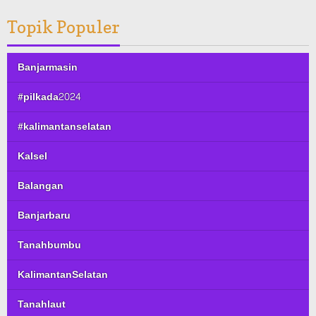
Topik Populer
Banjarmasin
#pilkada2024
#kalimantanselatan
Kalsel
Balangan
Banjarbaru
Tanahbumbu
KalimantanSelatan
Tanahlaut