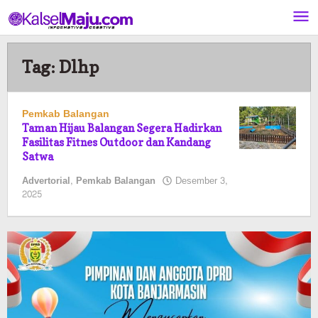
Lewati
ke
konten
Tag:
Dlhp
Pemkab Balangan
Taman Hijau Balangan Segera Hadirkan
Fasilitas Fitnes Outdoor dan Kandang
Satwa
Advertorial
,
Pemkab Balangan
Desember 3,
oleh
2025
Pasto