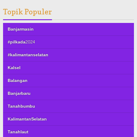
Topik Populer
Banjarmasin
#pilkada2024
#kalimantanselatan
Kalsel
Balangan
Banjarbaru
Tanahbumbu
KalimantanSelatan
Tanahlaut