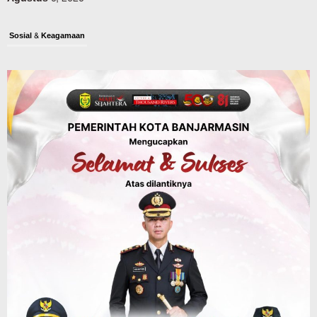
Sosial & Keagamaan
16 Pelaku Anak Kasus Asusila
Didampingi DP3A Banjarmasin,
Sebagian Ternyata Pernah Jadi Korban
Agustus 6, 2026
Dinas PUPR Kalsel
Pembangunan
Tindak Lanjut Pascakecelakaan Maut,
Pemerintah Janji Tingkatkan Fasilitas
Keselamatan Jalan Alternatif
Banjarbaru–Batulicin
Agustus 6, 2026
Kalsel