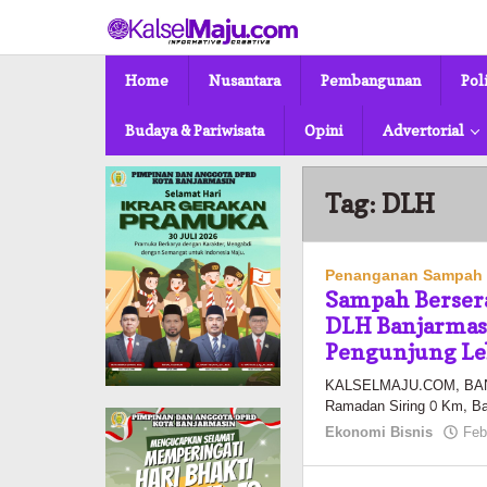
Lewati
ke
konten
Home
Nusantara
Pembangunan
Pol
Budaya & Pariwisata
Opini
Advertorial
Tag:
DLH
Penanganan Sampah
Sampah Bersera
DLH Banjarmas
Pengunjung Le
KALSELMAJU.COM, BANJ
Ramadan Siring 0 Km, Ba
Ekonomi Bisnis
Feb