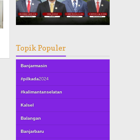
Topik Populer
Banjarmasin
#pilkada2024
#kalimantanselatan
Kalsel
Balangan
Banjarbaru