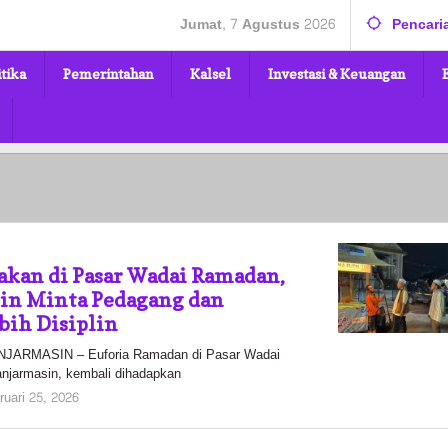
Jumat, 7 Agustus 2026
Pencari
itika
Pemerintahan
Kalsel
Investasi & Keuangan
kan di Pasar Wadai Ramadan,
in Minta Pedagang dan
bih Disiplin
ARMASIN – Euforia Ramadan di Pasar Wadai
njarmasin, kembali dihadapkan
oleh
ruari 25, 2026
Pasto