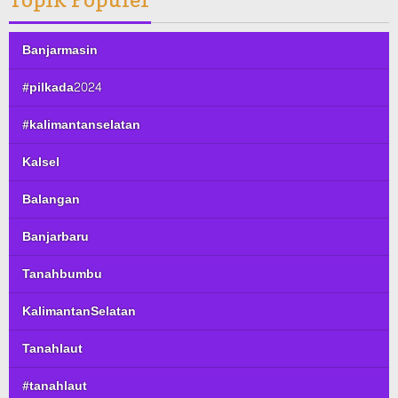
Banjarmasin
#pilkada2024
#kalimantanselatan
Kalsel
Balangan
Banjarbaru
Tanahbumbu
KalimantanSelatan
Tanahlaut
#tanahlaut