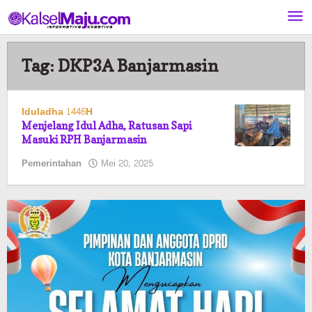
Lewati
ke
konten
Tag:
DKP3A Banjarmasin
Iduladha 1446H
Menjelang Idul Adha, Ratusan Sapi
Masuki RPH Banjarmasin
oleh
Pemerintahan
Mei 20, 2025
Pasto