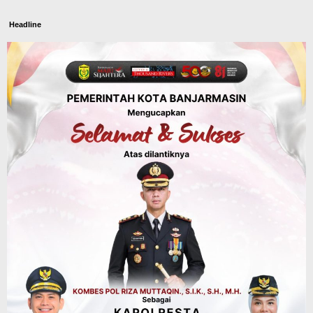
Headline
Panaskan Kembali Arena Panjat Tebing,
FPTI Banjarmasin Siapkan Sirkuit se-
Kalsel
Agustus 8, 2026
Sosial & Keagamaan
Hari Pramuka ke-65, Kwarcab
Banjarmasin Ziarah ke Makam Pangeran
Antasari dan Gelar Ulang Janji
Agustus 8, 2026
Advertorial
Dinas Kehutanan Kalsel
Api Sempat Berkobar, Karhutla di
Tahura Sultan Adam Berhasil