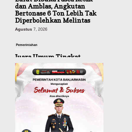
Pemerintahan
Juara Umum Tingkat
Provinsi, 02SN 2026 di
Jakarta Seluruhnya
Diwakili Atlet Banjarbaru
Agustus 7, 2026
Headline
Investasi & Keuangan
KUA-PPAS 2027 Banjarbaru
Defisit 170 Miliar,
Pendapatan 1,2 Triliun
Belanja 1,37 Triliun, Tutup
Kekurangan dari SiLPA
Agustus 7, 2026