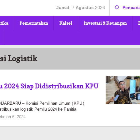
Jumat, 7 Agustus 2026
Pencari
itika
Pemerintahan
Kalsel
Investasi & Keuangan
si Logistik
u 2024 Siap Didistribusikan KPU
JARBARU – Komisi Pemilihan Umum (KPU)
tribusikan logistik Pemilu 2024 ke Panitia
oleh
ebruari 6, 2024
elsa
pratiwi