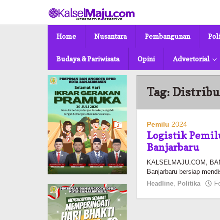
Lewati
ke
konten
Home
Nusantara
Pembangunan
Pol
Budaya & Pariwisata
Opini
Advertorial
Tag:
Distribu
Pemilu 2024
Logistik Pemil
Banjarbaru
KALSELMAJU.COM, BAN
Banjarbaru bersiap mendis
Headline
,
Politika
F