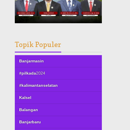
Topik Populer
Banjarmasin
#pilkada2024
#kalimantanselatan
Kalsel
Balangan
Banjarbaru