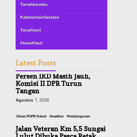
Tanahbumbu
KalimantanSelatan
Tanahlaut
#tanahlaut
Latest Posts
Dinas PUPR Kalsel
Headline
Pembangunan
Jalan Veteran Km 5,5 Sungai
Lulut Dibuka Pasca Retak
dan Amblas, Angkutan
Bertonase 6 Ton Lebih Tak
Diperbolehkan Melintas
Agustus 7, 2026