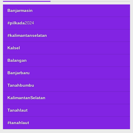
Banjarmasin
#pilkada2024
#kalimantanselatan
Kalsel
Balangan
Banjarbaru
Tanahbumbu
KalimantanSelatan
Tanahlaut
#tanahlaut