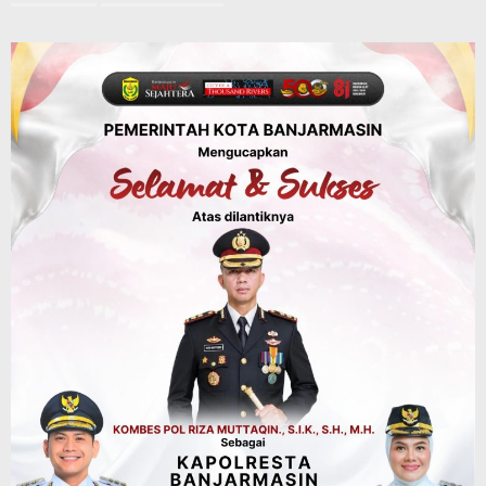
Banjarmasin Pilot Project Perlinsos
Digital, Target 30 Persen IKD Masih
Jauh, Komisi II DPR Turun Tangan
Agustus 7, 2026
Dinas PUPR Kalsel
Headline
Pembangunan
Jalan Veteran Km 5,5 Sungai Lulut
Dibuka Pasca Retak dan Amblas,
Angkutan Bertonase 6 Ton Lebih Tak
Diperbolehkan Melintas
Agustus 7, 2026
Headline
Panaskan Kembali Arena Panjat Tebing,
FPTI Banjarmasin Siapkan Sirkuit se-
Kalsel