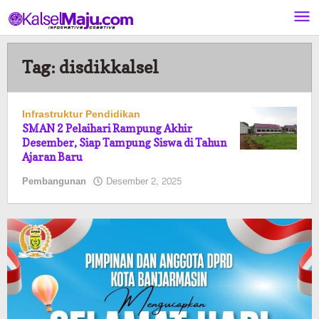
Lewati
ke
konten
Tag:
disdikkalsel
Infrastruktur Pendidikan
SMAN 2 Pelaihari Rampung Akhir
Desember, Siap Tampung Siswa di Tahun
Ajaran Baru
oleh
Pembangunan
Desember 2, 2025
Pasto