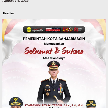
Agustus 8, 2026
Headline
Panaskan Kembali Arena Panjat Tebing,
FPTI Banjarmasin Siapkan Sirkuit se-
Kalsel
Agustus 8, 2026
Sosial & Keagamaan
Hari Pramuka ke-65, Kwarcab
Banjarmasin Ziarah ke Makam Pangeran
Antasari dan Gelar Ulang Janji
Agustus 8, 2026
Advertorial
Dinas Kehutanan Kalsel
Api Sempat Berkobar, Karhutla di