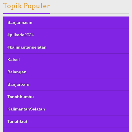
Topik Populer
Banjarmasin
#pilkada2024
#kalimantanselatan
Kalsel
Balangan
Banjarbaru
Tanahbumbu
KalimantanSelatan
Tanahlaut