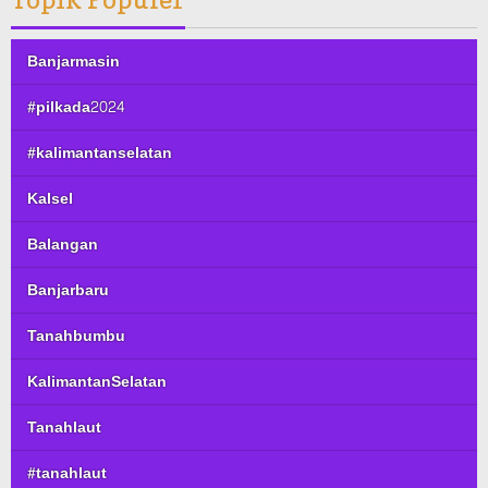
Banjarmasin
#pilkada2024
#kalimantanselatan
Kalsel
Balangan
Banjarbaru
Tanahbumbu
KalimantanSelatan
Tanahlaut
#tanahlaut