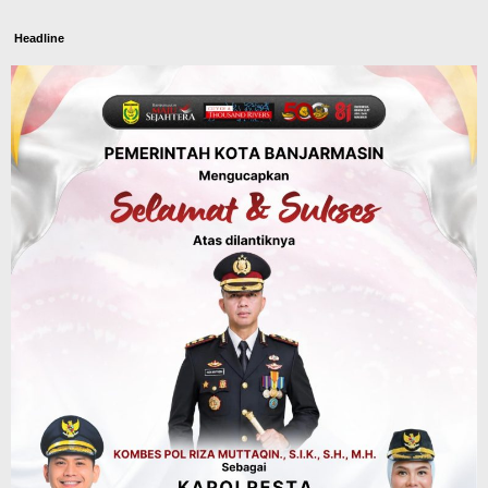
Headline
Panaskan Kembali Arena Panjat Tebing,
FPTI Banjarmasin Siapkan Sirkuit se-
Kalsel
Agustus 8, 2026
Sosial & Keagamaan
Hari Pramuka ke-65, Kwarcab
Banjarmasin Ziarah ke Makam Pangeran
Antasari dan Gelar Ulang Janji
Agustus 8, 2026
Advertorial
Dinas Kehutanan Kalsel
Api Sempat Berkobar, Karhutla di
Tahura Sultan Adam Berhasil