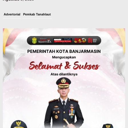
Advertorial
Pemkab Tanahlaut
Bupati Rahmat Buka Bupati Cup Basket
2026, Bidik Emas Porprov dan
Rencanakan Pindah Indoor 2027
Agustus 9, 2026
Sosial & Keagamaan
45 Pramuka Banjarmasin Berangkat ke
Jamnas XII Cibubur, Termasuk Dua
Peserta Berkebutuhan Khusus
Agustus 9, 2026
Headline
Kalsel
Green Action di Desa Sungairangas