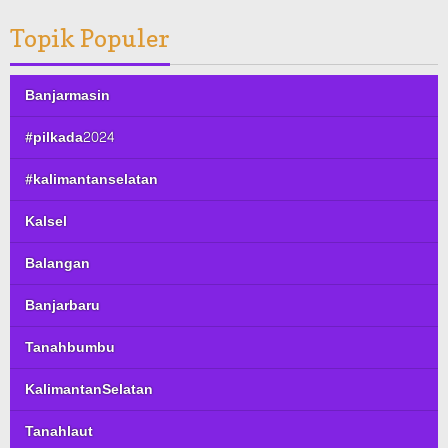
Topik Populer
Banjarmasin
#pilkada2024
#kalimantanselatan
Kalsel
Balangan
Banjarbaru
Tanahbumbu
KalimantanSelatan
Tanahlaut