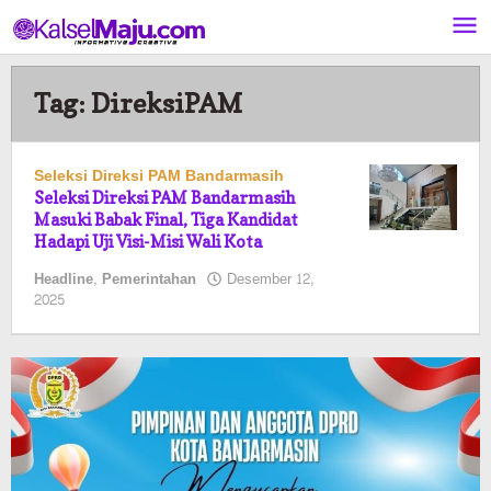
Lewati
ke
konten
Tag:
DireksiPAM
Seleksi Direksi PAM Bandarmasih
Seleksi Direksi PAM Bandarmasih
Masuki Babak Final, Tiga Kandidat
Hadapi Uji Visi-Misi Wali Kota
Headline
,
Pemerintahan
Desember 12,
oleh
2025
Pasto