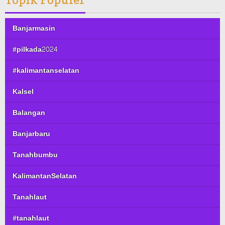
Banjarmasin
#pilkada2024
#kalimantanselatan
Kalsel
Balangan
Banjarbaru
Tanahbumbu
KalimantanSelatan
Tanahlaut
#tanahlaut