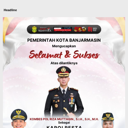
Headline
Panaskan Kembali Arena Panjat Tebing,
FPTI Banjarmasin Siapkan Sirkuit se-
Kalsel
Agustus 8, 2026
Sosial & Keagamaan
Hari Pramuka ke-65, Kwarcab
Banjarmasin Ziarah ke Makam Pangeran
Antasari dan Gelar Ulang Janji
Agustus 8, 2026
Advertorial
Dinas Kehutanan Kalsel
Api Sempat Berkobar, Karhutla di
Tahura Sultan Adam Berhasil