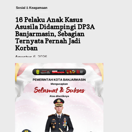
Sosial & Keagamaan
16 Pelaku Anak Kasus
Asusila Didampingi DP3A
Banjarmasin, Sebagian
Ternyata Pernah Jadi
Korban
Agustus 6, 2026
Dinas PUPR Kalsel
Pembangunan
Tindak Lanjut
Pascakecelakaan Maut,
Pemerintah Janji
Tingkatkan Fasilitas
Keselamatan Jalan
Alternatif Banjarbaru–
Batulicin