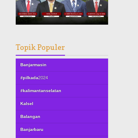
Topik Populer
Banjarmasin
#pilkada2024
#kalimantanselatan
Kalsel
Balangan
Banjarbaru