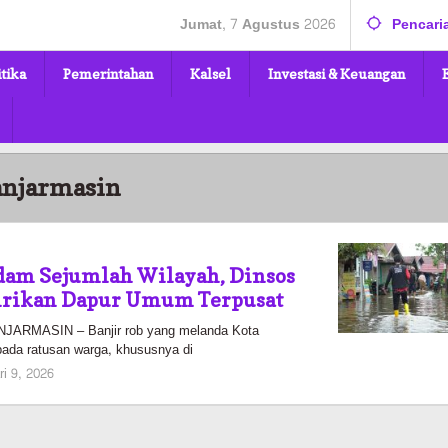
Jumat, 7 Agustus 2026
Pencari
itika
Pemerintahan
Kalsel
Investasi & Keuangan
anjarmasin
dam Sejumlah Wilayah, Dinsos
irikan Dapur Umum Terpusat
RMASIN – Banjir rob yang melanda Kota
ada ratusan warga, khususnya di
oleh
ri 9, 2026
Pasto