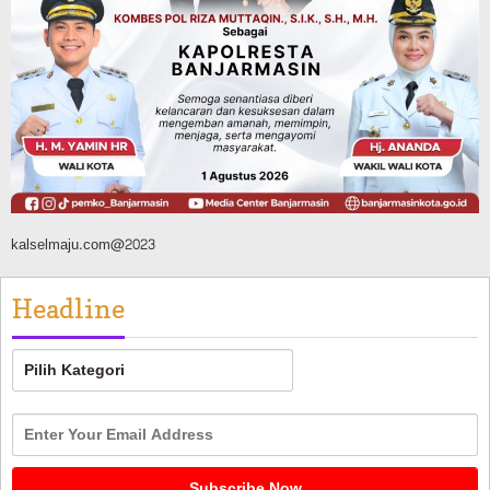
Pemerintahan
Sosial & Keagamaan
Banjarmasin Pilot Project Perlinsos
Digital, Target 30 Persen IKD Masih
Jauh, Komisi II DPR Turun Tangan
Agustus 7, 2026
kalselmaju.com@2023
Headline
Headline