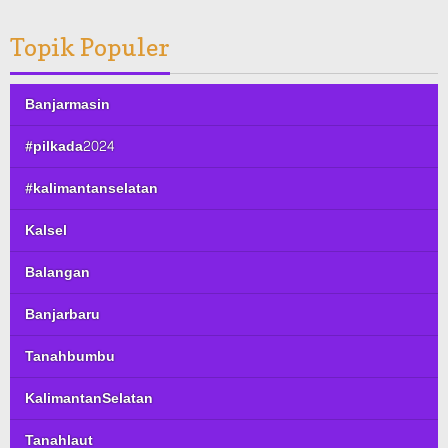
Topik Populer
Banjarmasin
#pilkada2024
#kalimantanselatan
Kalsel
Balangan
Banjarbaru
Tanahbumbu
KalimantanSelatan
Tanahlaut