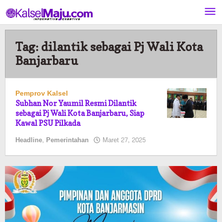
Lewati
ke
konten
Tag:
dilantik sebagai Pj Wali Kota
Banjarbaru
Pemprov Kalsel
Subhan Nor Yaumil Resmi Dilantik
sebagai Pj Wali Kota Banjarbaru, Siap
Kawal PSU Pilkada
oleh
Headline
,
Pemerintahan
Maret 27, 2025
Pasto