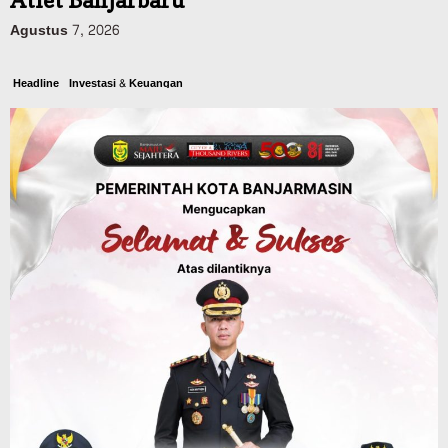
Atlet Banjarbaru
Agustus 7, 2026
Headline
Investasi & Keuangan
KUA-PPAS 2027 Banjarbaru Defisit 170
Miliar, Pendapatan 1,2 Triliun Belanja
1,37 Triliun, Tutup Kekurangan dari
SiLPA
Agustus 7, 2026
Kalsel
Operasi Sikat Intan 2026 Berakhir, Polda
Kalsel Amankan Ribuan Miras Hingga
Beberapa Tuak
Agustus 7, 2026