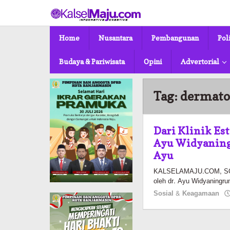
Lewati
ke
konten
Home
Nusantara
Pembangunan
Pol
Budaya & Pariwisata
Opini
Advertorial
Tag:
dermato
Dari Klinik Est
Ayu Widyaning
Ayu
KALSELAMAJU.COM, SOLO
oleh dr. Ayu Widyaningru
Sosial & Keagamaan