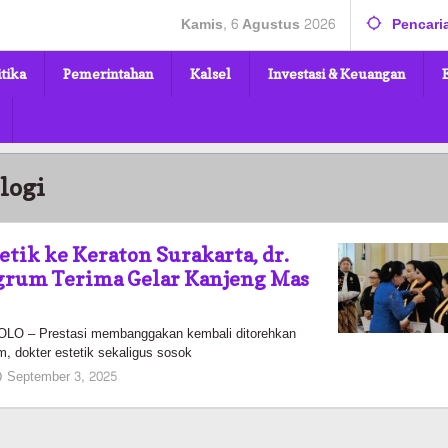
Kamis, 6 Agustus 2026
Pencari
itika
Pemerintahan
Kalsel
Investasi & Keuangan
logi
etik ke Keraton Surakarta, dr.
rum Terima Gelar Kanjeng Mas
 – Prestasi membanggakan kembali ditorehkan
m, dokter estetik sekaligus sosok
oleh
September 3, 2025
Pasto