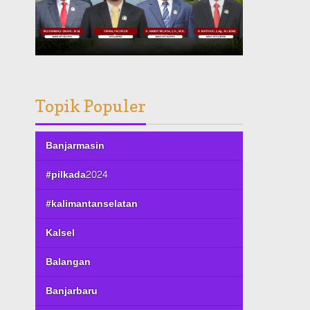
Topik Populer
Banjarmasin
#pilkada2024
#kalimantanselatan
Kalsel
Balangan
Banjarbaru