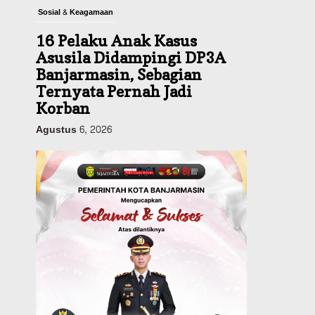
Sosial & Keagamaan
16 Pelaku Anak Kasus
Asusila Didampingi DP3A
Banjarmasin, Sebagian
Ternyata Pernah Jadi
Korban
Agustus 6, 2026
Dinas PUPR Kalsel
Pembangunan
Tindak Lanjut
Pascakecelakaan Maut,
Pemerintah Janji
Tingkatkan Fasilitas
Keselamatan Jalan
Alternatif Banjarbaru–
Batulicin