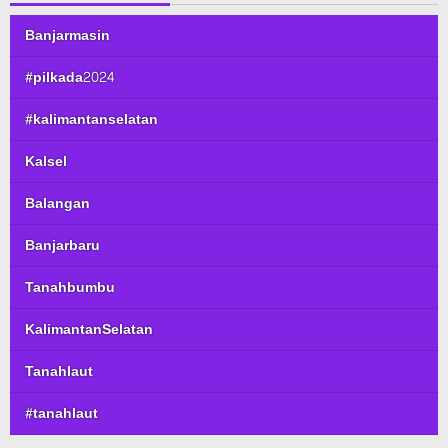
Banjarmasin
#pilkada2024
#kalimantanselatan
Kalsel
Balangan
Banjarbaru
Tanahbumbu
KalimantanSelatan
Tanahlaut
#tanahlaut