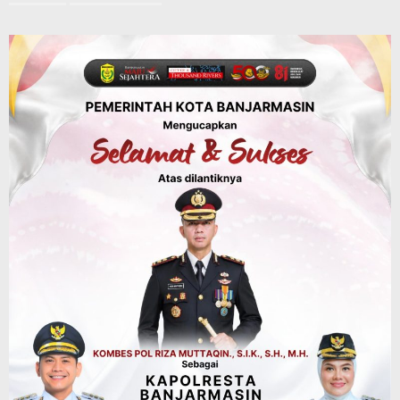
Bupati Rahmat Buka Bupati Cup Basket
2026, Bidik Emas Porprov dan
Rencanakan Pindah Indoor 2027
Agustus 9, 2026
Sosial & Keagamaan
45 Pramuka Banjarmasin Berangkat ke
Jamnas XII Cibubur, Termasuk Dua
Peserta Berkebutuhan Khusus
Agustus 9, 2026
Headline
Kalsel
Green Action di Desa Sungairangas
Banjar, Ratusan Pohon Ditanam, Hampir
2 Ton Sampah Terkumpul dari
Penukaran dengan Sembako