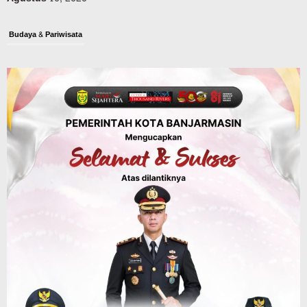
Budaya & Pariwisata
900 Peserta Ramaikan Wali Kota Cup
Kicau Mania Banjarmasin, Total Hadiah
Rp40 Juta
Agustus 10, 2026
Advertorial
Pemkab Balangan
Rapat Paripurna Balangan Capai
Kesepakatan, Perubahan APBD 2026
Segera Diproses ke Gubernur Kalsel
Agustus 10, 2026
Headline
Pembangunan
Bangunan TPA Darul Falah Cempaka