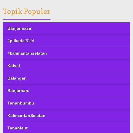
Topik Populer
Banjarmasin
#pilkada2024
#kalimantanselatan
Kalsel
Balangan
Banjarbaru
Tanahbumbu
KalimantanSelatan
Tanahlaut