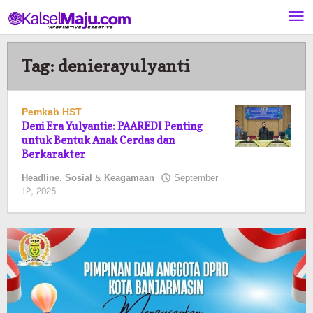
Lewati
ke
konten
Tag:
denierayulyanti
Pemkab HST
Deni Era Yulyantie: PAAREDI Penting
untuk Bentuk Anak Cerdas dan
Berkarakter
Headline
,
Sosial & Keagamaan
September
oleh
12, 2025
Pasto