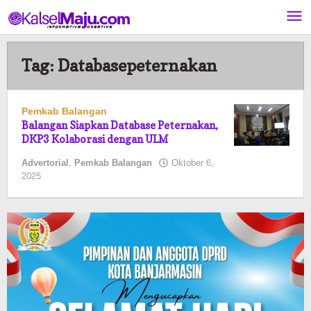
Lewati
ke
konten
Tag:
Databasepeternakan
Pemkab Balangan
Balangan Siapkan Database Peternakan,
DKP3 Kolaborasi dengan ULM
Advertorial
,
Pemkab Balangan
Oktober 6,
oleh
2025
Pasto