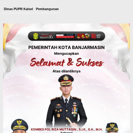
Dinas PUPR Kalsel
Pembangunan
Tindak Lanjut Pascakecelakaan Maut,
Pemerintah Janji Tingkatkan Fasilitas
Keselamatan Jalan Alternatif
Banjarbaru–Batulicin
Agustus 6, 2026
Dinas Kehutanan Kalsel
Tahura Sultan Adam Sempat Alami
Kebakaran Lahan, Api Berhasil
Dipadamkan, Kadishut Kalsel
Memimpin Langsung Aksi di Lapangan
Agustus 6, 2026
Advertorial
Pemkab Balangan