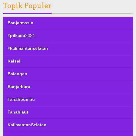
Topik Populer
Banjarmasin
#pilkada2024
#kalimantanselatan
Kalsel
Balangan
Banjarbaru
Tanahbumbu
Tanahlaut
KalimantanSelatan