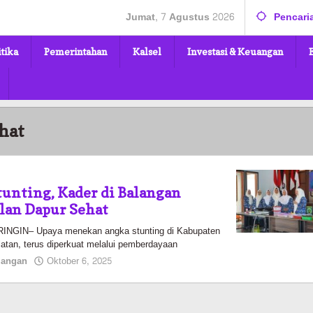
Jumat, 7 Agustus 2026
Pencari
itika
Pemerintahan
Kalsel
Investasi & Keuangan
hat
unting, Kader di Balangan
lan Dapur Sehat
GIN– Upaya menekan angka stunting di Kabupaten
atan, terus diperkuat melalui pemberdayaan
oleh
langan
Oktober 6, 2025
Pasto