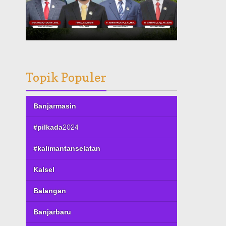
Topik Populer
Banjarmasin
#pilkada2024
#kalimantanselatan
Kalsel
Balangan
Banjarbaru