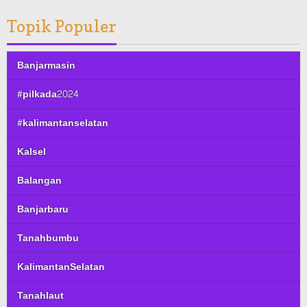
Topik Populer
Banjarmasin
#pilkada2024
#kalimantanselatan
Kalsel
Balangan
Banjarbaru
Tanahbumbu
KalimantanSelatan
Tanahlaut