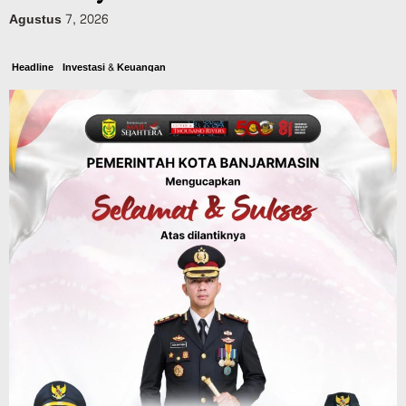
Agustus 7, 2026
Headline
Investasi & Keuangan
KUA-PPAS 2027 Banjarbaru Defisit 170
Miliar, Pendapatan 1,2 Triliun Belanja
1,37 Triliun, Tutup Kekurangan dari
SiLPA
Agustus 7, 2026
Kalsel
Operasi Sikat Intan 2026 Berakhir, Polda
Kalsel Amankan Ribuan Miras Hingga
Beberapa Tuak
Agustus 7, 2026
Pemerintahan
Sosial & Keagamaan