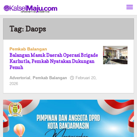
Lewati
ke
konten
Tag:
Daops
Pemkab Balangan
Balangan Masuk Daerah Operasi Brigade
Karhutla, Pemkab Nyatakan Dukungan
Penuh
Advertorial
,
Pemkab Balangan
Februari 20,
oleh
2026
Pasto