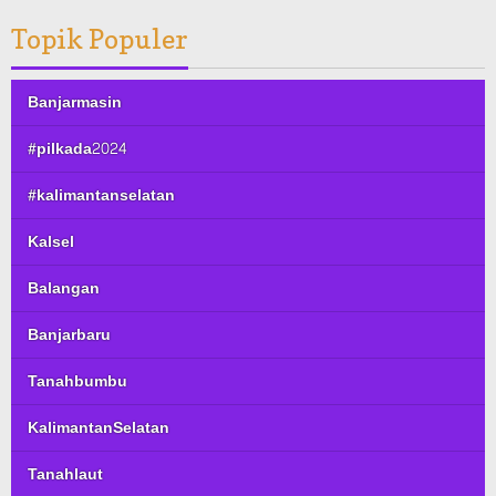
Topik Populer
Banjarmasin
#pilkada2024
#kalimantanselatan
Kalsel
Balangan
Banjarbaru
Tanahbumbu
KalimantanSelatan
Tanahlaut