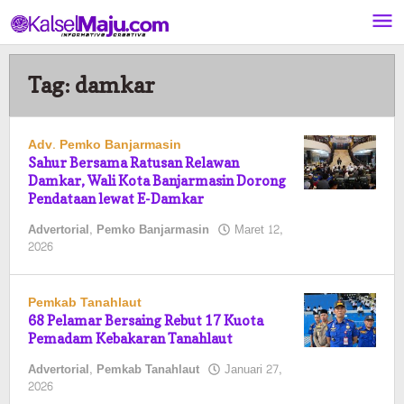
Lewati
ke
konten
Tag:
damkar
Adv. Pemko Banjarmasin
Sahur Bersama Ratusan Relawan
Damkar, Wali Kota Banjarmasin Dorong
Pendataan lewat E-Damkar
Advertorial
,
Pemko Banjarmasin
Maret 12,
oleh
2026
Pasto
Pemkab Tanahlaut
68 Pelamar Bersaing Rebut 17 Kuota
Pemadam Kebakaran Tanahlaut
Advertorial
,
Pemkab Tanahlaut
Januari 27,
oleh
2026
Pasto