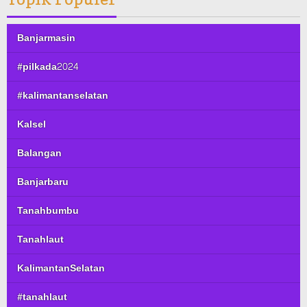
Banjarmasin
#pilkada2024
#kalimantanselatan
Kalsel
Balangan
Banjarbaru
Tanahbumbu
Tanahlaut
KalimantanSelatan
#tanahlaut