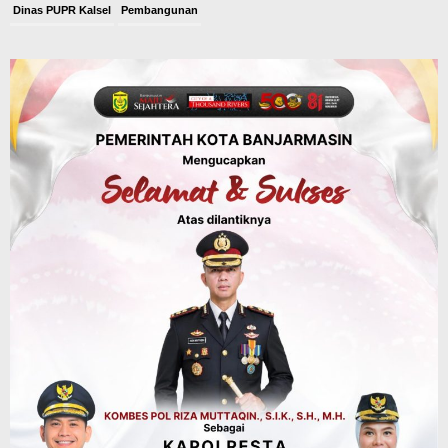
Dinas PUPR Kalsel
Pembangunan
Tindak Lanjut Pascakecelakaan Maut,
Pemerintah Janji Tingkatkan Fasilitas
Keselamatan Jalan Alternatif
Banjarbaru–Batulicin
Agustus 6, 2026
Dinas Kehutanan Kalsel
Tahura Sultan Adam Sempat Alami
Kebakaran Lahan, Api Berhasil
Dipadamkan, Kadishut Kalsel
Memimpin Langsung Aksi di Lapangan
Agustus 6, 2026
Advertorial
Pemkab Balangan
Silaturahmi ke DPRD Balangan, Kapolres