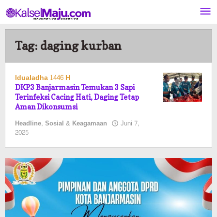
Lewati
ke
konten
Tag:
daging kurban
Idualadha 1446 H
DKP3 Banjarmasin Temukan 3 Sapi
Terinfeksi Cacing Hati, Daging Tetap
Aman Dikonsumsi
Headline
,
Sosial & Keagamaan
Juni 7,
oleh
2025
Pasto