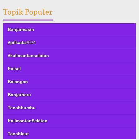
Topik Populer
Banjarmasin
#pilkada2024
#kalimantanselatan
Kalsel
Balangan
Banjarbaru
Tanahbumbu
KalimantanSelatan
Tanahlaut