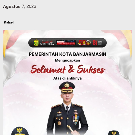
Agustus 7, 2026
Kalsel
Operasi Sikat Intan 2026 Berakhir, Polda
Kalsel Amankan Ribuan Miras Hingga
Beberapa Tuak
Agustus 7, 2026
Advertorial
Pemkab Balangan
Silaturahmi ke DPRD Balangan, Kapolres
AKBP Arif Mansyur Perkuat Koordinasi
Keamanan Daerah
Agustus 6, 2026
Dinas PUPR Kalsel
Headline
Pembangunan