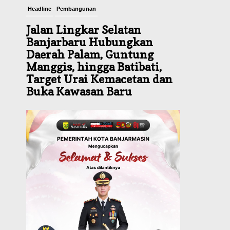
Headline
Pembangunan
Jalan Lingkar Selatan
Banjarbaru Hubungkan
Daerah Palam, Guntung
Manggis, hingga Batibati,
Target Urai Kemacetan dan
Buka Kawasan Baru
Agustus 8, 2026
Headline
Panaskan Kembali Arena
Panjat Tebing, FPTI
Banjarmasin Siapkan
Sirkuit se-Kalsel
Agustus 8, 2026