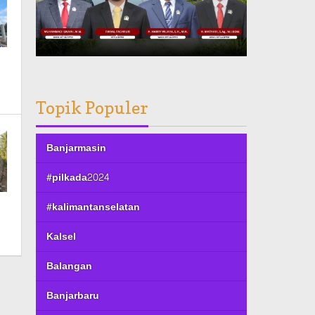
Topik Populer
Banjarmasin
#pilkada2024
#kalimantanselatan
Kalsel
Balangan
Banjarbaru