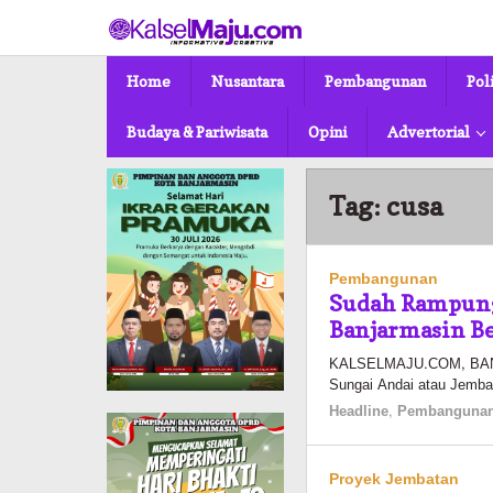
Lewati
ke
konten
Home
Nusantara
Pembangunan
Pol
Budaya & Pariwisata
Opini
Advertorial
Tag:
cusa
Pembangunan
Sudah Rampung 
Banjarmasin B
KALSELMAJU.COM, BANJ
Sungai Andai atau Jemba
Headline
,
Pembanguna
Proyek Jembatan