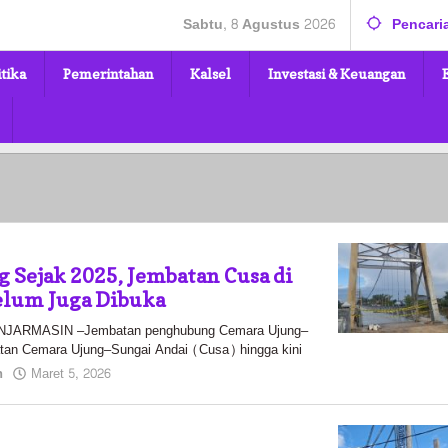
Sabtu, 8 Agustus 2026
Pencari
itika
Pemerintahan
Kalsel
Investasi & Keuangan
Sejak 2025, Jembatan Cusa di
elum Juga Dibuka
ARMASIN –Jembatan penghubung Cemara Ujung–
tan Cemara Ujung–Sungai Andai (Cusa) hingga kini
oleh
n
Maret 5, 2026
Pasto