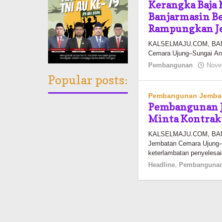
Kerangka Baja 
Banjarmasin B
Rampungkan J
KALSELMAJU.COM, BANJ
Cemara Ujung–Sungai And
Pembangunan
Nove
Popular posts:
Pembangunan Jemba
Pembangunan J
Minta Kontrak
KALSELMAJU.COM, BANJ
Jembatan Cemara Ujung–
keterlambatan penyelesa
Headline
,
Pembanguna