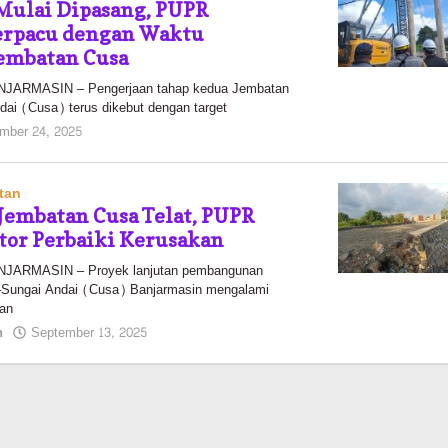
Mulai Dipasang, PUPR
erpacu dengan Waktu
embatan Cusa
ARMASIN – Pengerjaan tahap kedua Jembatan
ai (Cusa) terus dikebut dengan target
oleh
mber 24, 2025
Pasto
tan
embatan Cusa Telat, PUPR
tor Perbaiki Kerusakan
ARMASIN – Proyek lanjutan pembangunan
Sungai Andai (Cusa) Banjarmasin mengalami
ian
oleh
n
September 13, 2025
Pasto